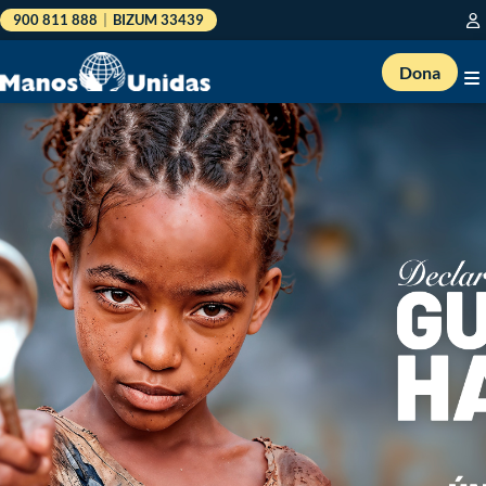
900 811 888
|
BIZUM 33439
Dona