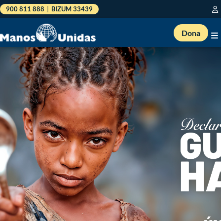
900 811 888
|
BIZUM 33439
Dona