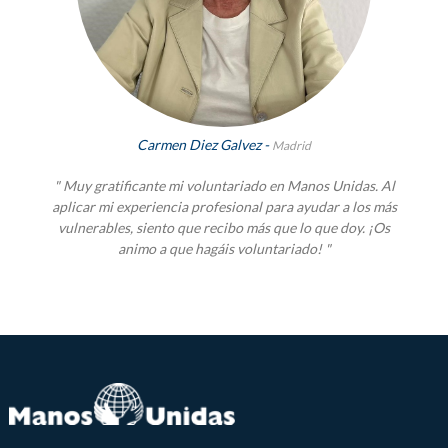
Carmen Diez Galvez -
Madrid
" Muy gratificante mi voluntariado en Manos Unidas. Al
aplicar mi experiencia profesional para ayudar a los más
vulnerables, siento que recibo más que lo que doy. ¡Os
animo a que hagáis voluntariado! "