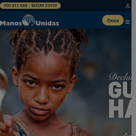
900 811 888
|
BIZUM 33439
Dona