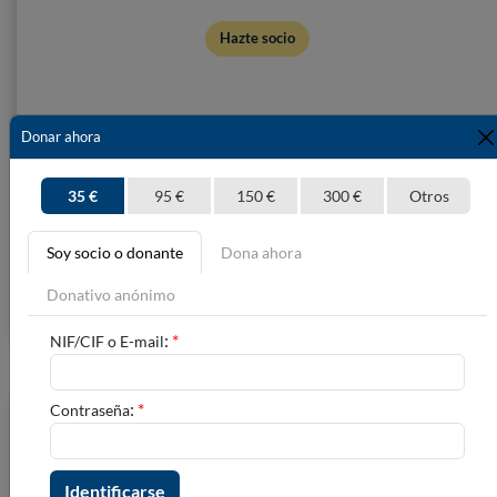
Hazte socio
Donar ahora
35 €
95 €
150 €
300 €
Otros
Soy socio o donante
Dona ahora
Donativo anónimo
:
*
NIF/CIF o E-mail
:
*
Contraseña
Hazte voluntario
Si crees que "una gota no hace océano, pero..." Si apuestas por el
desarrollo de los pueblos...