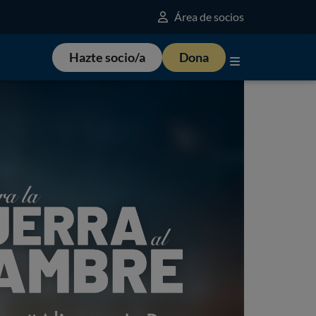
Área de socios
Hazte socio/a
Dona