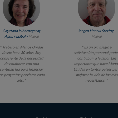
Cayetana Iribarnegaray
Jorgen Henrik Steving -
Aguirrezábal -
Madrid
Madrid
" Trabajo en Manos Unidas
" Es un privilegio y
desde hace 30 años. Soy
satisfacción personal pode
consciente de la necesidad
contribuir a la labor tan
de colaborar con una
importante que hace Mano
cantidad fija para financiar
Unidas en tantos países par
los proyectos previstos cada
mejorar la vida de los más
año. "
necesitados. "