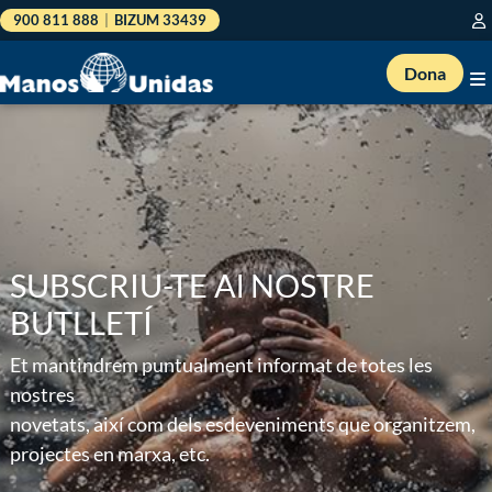
900 811 888
|
BIZUM 33439
Dona
SUBSCRIU-TE Al NOSTRE
BUTLLETÍ
Et mantindrem puntualment informat de totes les
nostres
novetats, així com dels esdeveniments que organitzem,
projectes en marxa, etc.