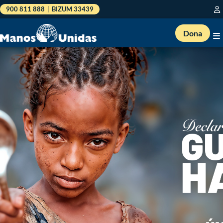
900 811 888
|
BIZUM 33439
Dona