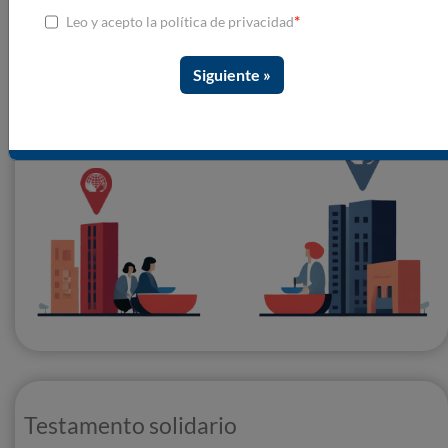
*
Leo y acepto la política de privacidad
Hazte voluntario
Testamento solidario