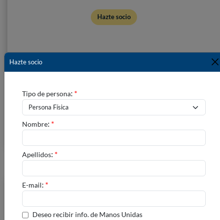
Hazte socio
Hazte socio
:
*
Tipo de persona
:
*
Nombre
:
*
Apellidos
:
*
E-mail
Hazte voluntario
Si crees que "una gota no hace océano, pero..." Si apuestas por el
Deseo recibir info. de Manos Unidas
desarrollo de los pueblos...