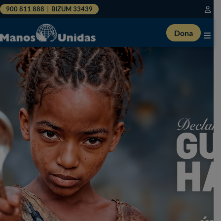
900 811 888
|
BIZUM 33439
Dona