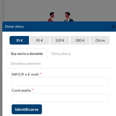
Donar ahora
35 €
95 €
150 €
300 €
Otros
Soy socio o donante
Dona ahora
Donativo anónimo
:
*
NIF/CIF o E-mail
Hazte voluntario
Si crees que "una gota no hace océano, pero..." Si apuestas por el
:
*
Contraseña
desarrollo de los pueblos...
Hazte voluntario