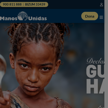
900 811 888
|
BIZUM 33439
Dona