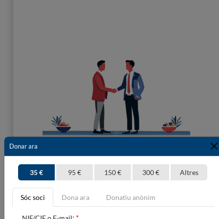
Donar ara
35 €
95 €
150 €
300 €
Altres
Fes-te'n voluntari
Sóc soci
Dona ara
Donatiu anònim
Gràcies als voluntaris, Mans Unides treballa des de 1960 per fer
del món un lloc més just i solidari. Perquè des dels seus orígens,
:
*
NIF/CIF o E-mail