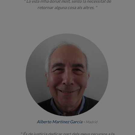
" La vida m'ha donat molt, sento la necessitat de
retornar alguna cosa als altres. "
Alberto Martínez García -
Madrid
" És de justícia dedicar part dels meus recursos a la