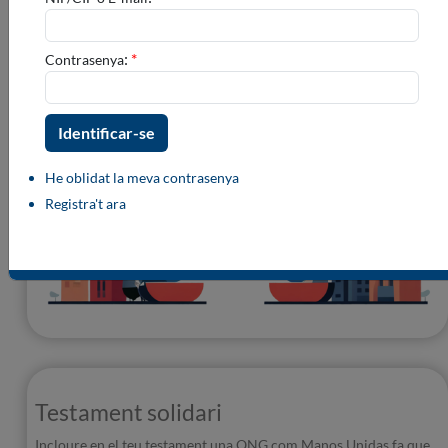
Mans Unides es va constituir com una organització de
voluntaris... és una dels seus senyals d'identitat.
:
*
Contrasenya
Fes-te'n voluntari
He oblidat la meva contrasenya
Registra't ara
Testament solidari
Incloure en el teu testament una ONG com Manos Unidas fa que