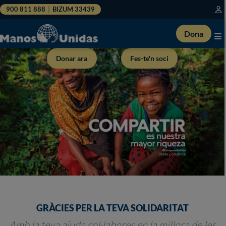
900 811 888
|
BIZUM 33439
Dona
Donar ara
Fes-te'n soci
GRÀCIES PER LA TEVA SOLIDARITAT
Amb la teva ajuda col·labores en la millora de les