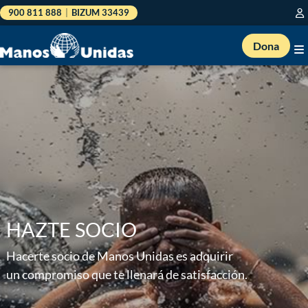
900 811 888
|
BIZUM 33439
Dona
HAZTE SOCIO
Hacerte socio de Manos Unidas es adquirir
un compromiso que te llenará de satisfacción.